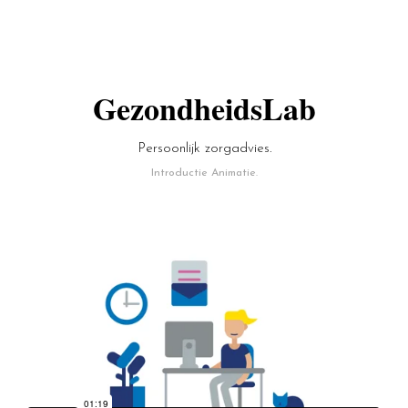
GezondheidsLab
Persoonlijk zorgadvies.
Introductie Animatie.