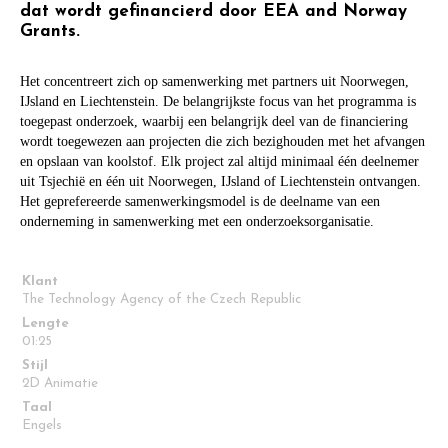
dat wordt gefinancierd door EEA and Norway
Grants.
Het concentreert zich op samenwerking met partners uit Noorwegen,
IJsland en Liechtenstein. De belangrijkste focus van het programma is
toegepast onderzoek, waarbij een belangrijk deel van de financiering
wordt toegewezen aan projecten die zich bezighouden met het afvangen
en opslaan van koolstof. Elk project zal altijd minimaal één deelnemer
uit Tsjechië en één uit Noorwegen, IJsland of Liechtenstein ontvangen.
Het geprefereerde samenwerkingsmodel is de deelname van een
onderneming in samenwerking met een onderzoeksorganisatie.
Klant
The Technology Agency of the Czech Republic
Lengte
01:25
Stijl
2D Animatie
Taal
Engels