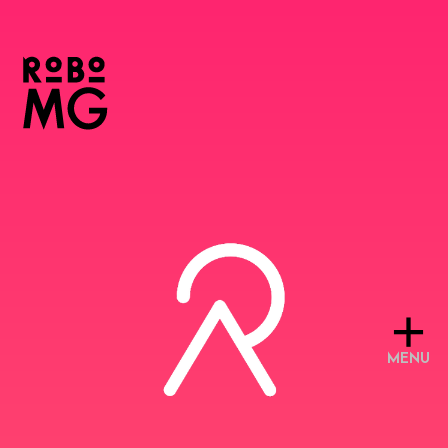
+
MENU